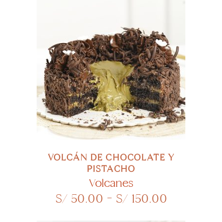
desde
página
S/ 100.00
de
hasta
product
S/ 130.00
Este
SELECCIONAR OPCIONES
product
tiene
múltiple
variante
Las
opcione
VOLCÁN DE CHOCOLATE Y
se
PISTACHO
pueden
Volcanes
Rango
S/
50.00
-
S/
150.00
elegir
de
en