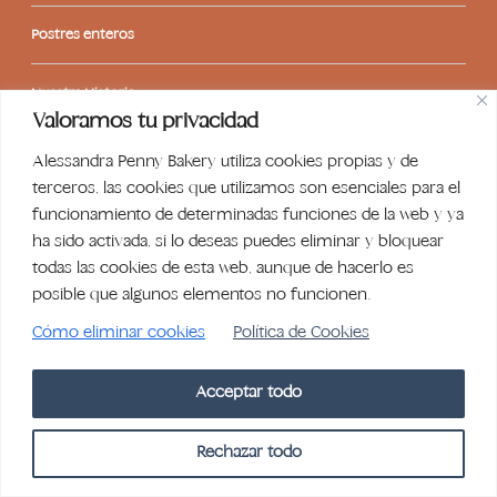
Postres enteros
Nuestra Historia
Valoramos tu privacidad
Contacto
Alessandra Penny Bakery utiliza cookies propias y de
terceros, las cookies que utilizamos son esenciales para el
Libro de reclamaciones
funcionamiento de determinadas funciones de la web y ya
ha sido activada, si lo deseas puedes eliminar y bloquear
todas las cookies de esta web, aunque de hacerlo es
posible que algunos elementos no funcionen.
Cómo eliminar cookies
Política de Cookies
Acceptar todo
© 2024,
Alessandra Penny
Política de reembolso
Rechazar todo
Política de privacidad
Términos del servicio
Política de envío