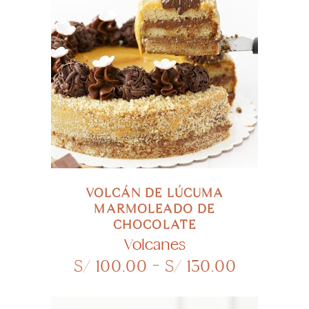
Este
SELECCIONAR OPCIONES
product
tiene
múltiple
variante
Las
opcione
VOLCÁN DE LÚCUMA
se
MARMOLEADO DE
CHOCOLATE
pueden
Volcanes
elegir
Rango
S/
100.00
-
S/
130.00
en
de
la
precios: