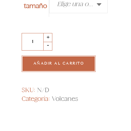
Elige una opción
tamaño
Volcán
+
de
-
Lúcuma
quantity
AÑADIR AL CARRITO
SKU:
N/D
Categoría:
Volcanes