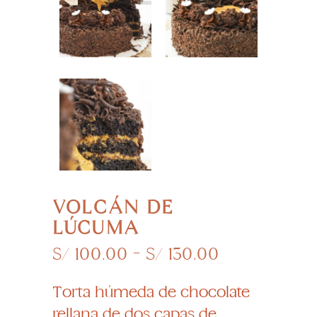
VOLCÁN DE
LÚCUMA
Rango
S/
100.00
-
S/
130.00
de
precios:
Torta húmeda de chocolate
desde
rellana de dos capas de