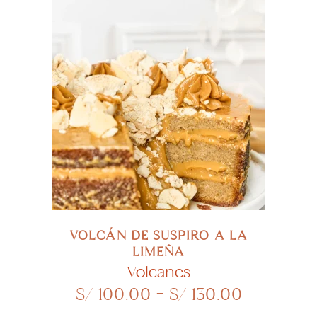
precios:
la
desde
página
S/ 50.00
hasta
de
S/ 150.00
product
Este
SELECCIONAR OPCIONES
product
tiene
múltiple
variante
Las
opcione
VOLCÁN DE SUSPIRO A LA
se
LIMEÑA
pueden
Volcanes
Rango
S/
100.00
-
S/
130.00
elegir
de
en