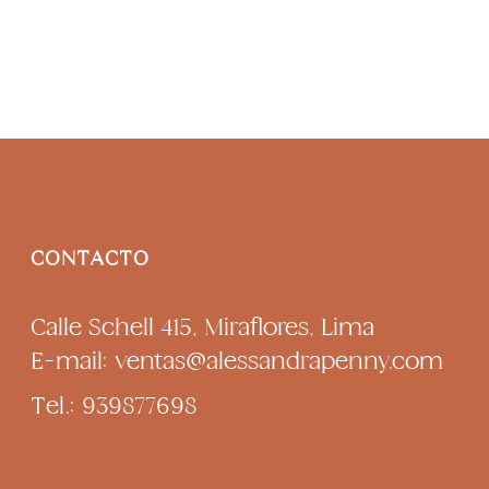
precios:
en
desde
la
S/ 100.00
página
hasta
S/ 130.00
de
product
CONTACTO
Calle Schell 415, Miraflores, Lima
E-mail: ventas@alessandrapenny.com
Tel.: 939877698