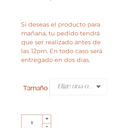
Si deseas el producto para
mañana, tu pedido tendrá
que ser realizado antes de
las 12pm. En todo caso será
entregado en dos días.
Elige una opción
Tamaño
Torta
+
de
-