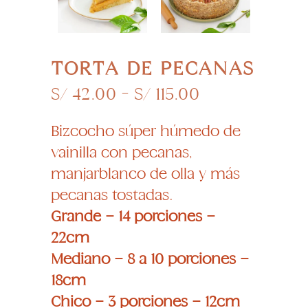
TORTA DE PECANAS
Rango
S/
42.00
-
S/
115.00
de
precios:
Bizcocho súper húmedo de
desde
vainilla con pecanas,
S/ 42.00
manjarblanco de olla y más
hasta
S/ 115.00
pecanas tostadas.
Grande – 14 porciones –
22cm
Mediano – 8 a 10 porciones –
18cm
Chico – 3 porciones – 12cm