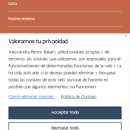
Carta
Postres enteros
Nuestra Historia
Valoramos tu privacidad
Contacto
Alessandra Penny Bakery utiliza cookies propias y de
terceros, las cookies que utilizamos son esenciales para el
Libro de reclamaciones
funcionamiento de determinadas funciones de la web y ya
ha sido activada, si lo deseas puedes eliminar y bloquear
todas las cookies de esta web, aunque de hacerlo es
posible que algunos elementos no funcionen.
Cómo eliminar cookies
Política de Cookies
Acceptar todo
© 2024,
Alessandra Penny
Política de reembolso
Rechazar todo