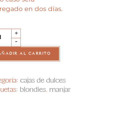
regado en dos días.
a
+
-
ndies
AÑADIR AL CARRITO
n
jar
ntity
egoría:
cajas de dulces
quetas:
blondies
,
manjar