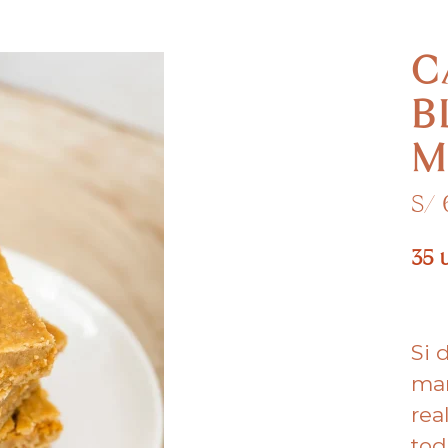
C
B
M
S/
35 
Si 
mañ
rea
tod