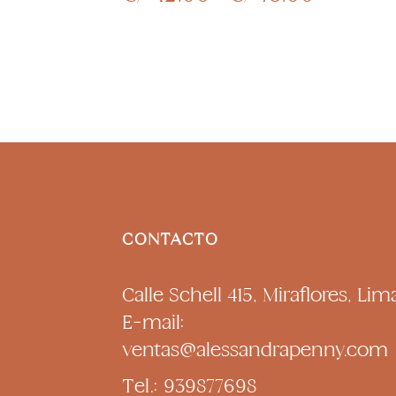
de
elegir
precios:
en
desde
la
S/ 42.0
hasta
página
S/ 75.00
de
producto
CONTACTO
Calle Schell 415, Miraflores, Lim
E-mail:
ventas@alessandrapenny.com
Tel.: 939877698