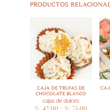
PRODUCTOS RELACIONA
Este
SELECCIONAR OPCIONES
SE
producto
tiene
múltiples
variantes.
Las
CAJA DE TRUFAS DE
CAJ
opciones
CHOCOLATE BLANCO
se
cajas de dulces
Rango
S/
42.00
-
S/
75.00
pueden